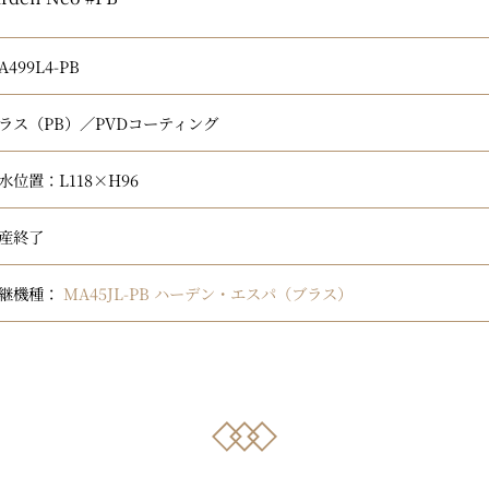
A499L4-PB
ラス（PB）／PVDコーティング
水位置：L118×H96
産終了
継機種：
MA45JL-PB ハーデン・エスパ（ブラス）