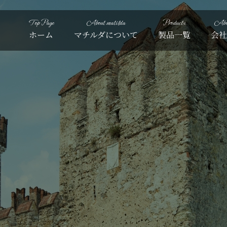
Top Page
About matilda
Products
Abou
ホーム
マチルダについて
製品一覧
会社