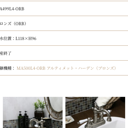
A499L4-ORB
ロンズ（ORB）
水位置：L118×H96
産終了
継機種：
MA500L4-ORB アルティメット・ハーデン（ブロンズ）