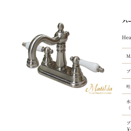
ハ
Hea
M
ブ
吐
水
（
プ
￥