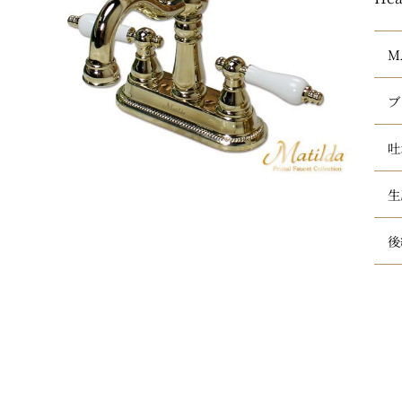
M
ブ
吐
生
後