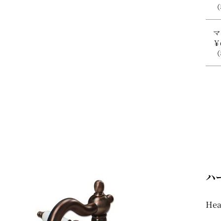
（
マ
￥
（
ハ
Hea