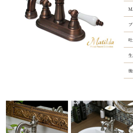
M
ブ
吐
生
後